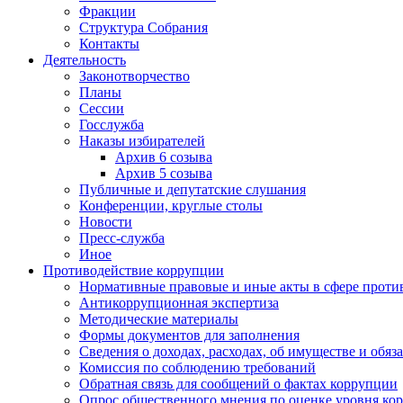
Фракции
Структура Собрания
Контакты
Деятельность
Законотворчество
Планы
Сессии
Госслужба
Наказы избирателей
Архив 6 созыва
Архив 5 созыва
Публичные и депутатские слушания
Конференции, круглые столы
Новости
Пресс-служба
Иное
Противодействие коррупции
Нормативные правовые и иные акты в сфере проти
Антикоррупционная экспертиза
Методические материалы
Формы документов для заполнения
Сведения о доходах, расходах, об имуществе и обяз
Комиссия по соблюдению требований
Обратная связь для сообщений о фактах коррупции
Опрос общественного мнения по оценке уровня ко