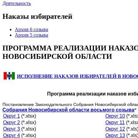
Деятельность
Наказы избирателей
Архив 6 созыва
Архив 5 созыва
ПРОГРАММА РЕАЛИЗАЦИИ НАКАЗО
НОВОСИБИРСКОЙ ОБЛАСТИ
ИСПОЛНЕНИЕ НАКАЗОВ ИЗБИРАТЕЛЕЙ В НОВ
Программа реализации наказов изб
Постановление Законодательного Собрания Новосибирской обла
Собрания Новосибирской области восьмого созыва
"
Округ 1
(*.xlsx)
Округ 10
(*.xls
Округ 2
(*.xlsx)
Округ 11
(*.xls
Округ 3
(*.xlsx)
Округ 12
(*.xls
Округ 4
(*.xlsx)
Округ 13
(*.xls