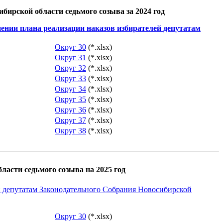
бирской области седьмого созыва за 2024 год
нении плана реализации наказов избирателей депутатам
Округ 30
(*.xlsx)
Округ 31
(*.xlsx)
Округ 32
(*.xlsx)
Округ 33
(*.xlsx)
Округ 34
(*.xlsx)
Округ 35
(*.xlsx)
Округ 36
(*.xlsx)
Округ 37
(*.xlsx)
Округ 38
(*.xlsx)
ласти седьмого созыва на 2025 год
й депутатам Законодательного Собрания Новосибирской
Округ 30
(*.xlsx)