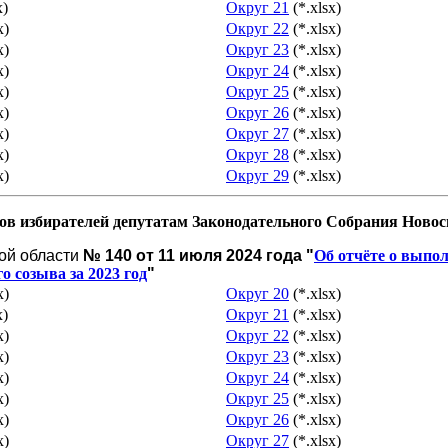
x)
Округ 21
(*.xlsx)
x)
Округ 22
(*.xlsx)
x)
Округ 23
(*.xlsx)
x)
Округ 24
(*.xlsx)
x)
Округ 25
(*.xlsx)
x)
Округ 26
(*.xlsx)
x)
Округ 27
(*.xlsx)
x)
Округ 28
(*.xlsx)
x)
Округ 29
(*.xlsx)
в избирателей депутатам Законодательного Собрания Новоси
ой области
№ 140 от 11 июля 2024 года "
Об отчёте о выпо
 созыва за 2023 год
"
x)
Округ 20
(*.xlsx)
x)
Округ 21
(*.xlsx)
x)
Округ 22
(*.xlsx)
x)
Округ 23
(*.xlsx)
x)
Округ 24
(*.xlsx)
x)
Округ 25
(*.xlsx)
x)
Округ 26
(*.xlsx)
x)
Округ 27
(*.xlsx)