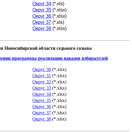
Округ 34
(*.xls)
Округ 35
(*.xlsx)
Округ 36
(*.xlsx)
Округ 37
(*.xls)
Округ 38
(*.xlsx)
я Новосибирской области седьмого созыва
нении программы реализации наказов избирателей
Округ 30
(*.xlsx)
Округ 31
(*.xlsx)
Округ 32
(*.xlsx)
Округ 33
(*.xlsx)
Округ 34
(*.xlsx)
Округ 35
(*.xlsx)
Округ 36
(*.xlsx)
Округ 37
(*.xlsx)
Округ 38
(*.xlsx)