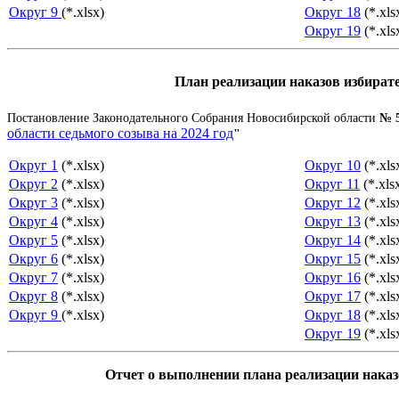
Округ 9
(*.xlsx)
Округ 18
(*.xls
Округ 19
(*.xls
План реализации наказов избирате
Постановление Законодательного Собрания Новосибирской области
№ 5
области седьмого созыва на 2024 год
"
Округ 1
(*.xlsx)
Округ 10
(*.xls
Округ 2
(*.xlsx)
Округ 11
(*.xls
Округ 3
(*.xlsx)
Округ 12
(*.xls
Округ 4
(*.xlsx)
Округ 13
(*.xls
Округ 5
(*.xlsx)
Округ 14
(*.xls
Округ 6
(*.xlsx)
Округ 15
(*.xls
Округ 7
(*.xlsx)
Округ 16
(*.xls
Округ 8
(*.xlsx)
Округ 17
(*.xls
Округ 9
(*.xlsx)
Округ 18
(*.xls
Округ 19
(*.xls
Отчет о выполнении плана реализации наказо