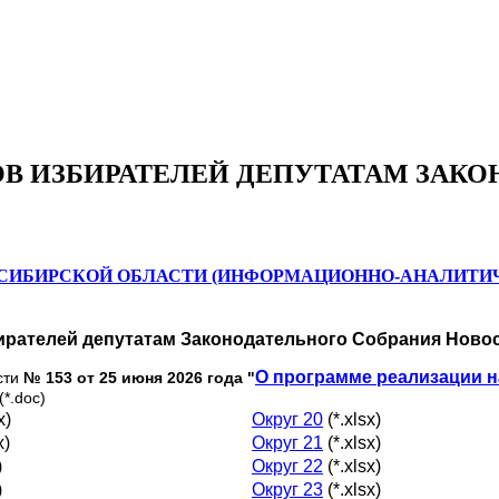
В ИЗБИРАТЕЛЕЙ ДЕПУТАТАМ ЗАКО
ОСИБИРСКОЙ ОБЛАСТИ (ИНФОРМАЦИОННО-АНАЛИТИ
ирателей депутатам Законодательного Собрания Ново
О программе реализации н
сти
№ 153 от 25
июня 2026 года "
(*.doc)
x)
Округ 20
(*.xlsx)
x)
Округ 21
(*.xlsx)
)
Округ 22
(*.xlsx)
)
Округ 23
(*.xlsx)