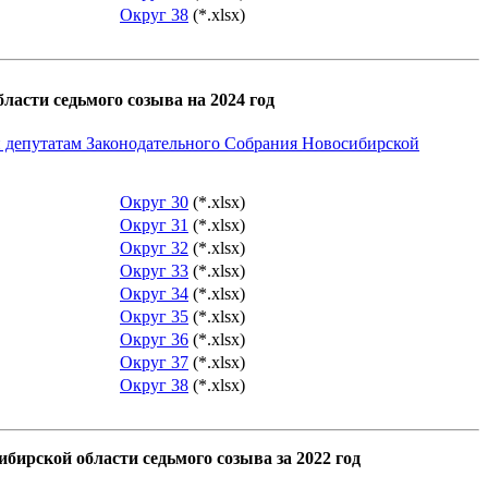
Округ 38
(*.xlsx)
ласти седьмого созыва на 2024 год
й депутатам Законодательного Собрания Новосибирской
Округ 30
(*.xlsx)
Округ 31
(*.xlsx)
Округ 32
(*.xlsx)
Округ 33
(*.xlsx)
Округ 34
(*.xlsx)
Округ 35
(*.xlsx)
Округ 36
(*.xlsx)
Округ 37
(*.xlsx)
Округ 38
(*.xlsx)
бирской области седьмого созыва за 2022 год