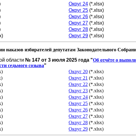
)
Округ 24
(*.xlsx)
)
Округ 25
(*.xlsx)
)
Округ 26
(*.xlsx)
)
Округ 27
(*.xlsx)
)
Округ 28
(*.xlsx)
x)
Округ 29
(*.xlsx)
и наказов избирателей депутатам Законодательного Собрани
ой области
№ 147 от 3 июля 2025 года "
Об отчёте о выпол
сти седьмого созыва
"
x)
Округ 20
(*.xlsx)
x)
Округ 21
(*.xlsx)
x)
Округ 22
(*.xlsx)
x)
Округ 23
(*.xlsx)
x)
Округ 24
(*.xlsx)
x)
Округ 25
(*.xlsx)
x)
Округ 26
(*.xlsx)
x)
Округ 27
(*.xlsx)
x)
Округ 28
(*.xlsx)
x)
Округ 29
(*.xlsx)