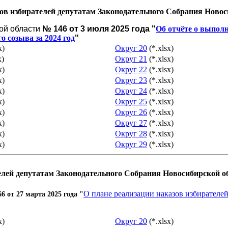
в избирателей депутатам Законодательного Собрания Новоси
ой области
№ 146 от 3 июля 2025 года "
Об отчёте о выпол
 созыва за 2024 год
"
x)
Округ 20
(*.xlsx)
x)
Округ 21
(*.xlsx)
x)
Округ 22
(*.xlsx)
x)
Округ 23
(*.xlsx)
x)
Округ 24
(*.xlsx)
x)
Округ 25
(*.xlsx)
x)
Округ 26
(*.xlsx)
x)
Округ 27
(*.xlsx)
x)
Округ 28
(*.xlsx)
x)
Округ 29
(*.xlsx)
лей депутатам Законодательного Собрания Новосибирской об
О плане реализации наказов избирателе
6 от 27 марта
2025 года "
x)
Округ 20
(*.xlsx)